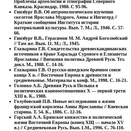
Проблемы археологии и этнографии Северного
Кавказа. Краснодар, 1988. С 95-96.
Гинзбург В.В. Об антропологическом изучении
скелетов Ярослава Мудрого, Анны и Ингигерд //
Краткие сообщения Института истории
материальной культуры. Вып. 7. М.; Л., 1940. С. 57-
66.
Гинзбург В.В., Герасимов М. М. Андрей Боголюбский
// Там же. Вып. 11. М.; Л., 1945.
Глазырина Г.В. Свидетельства древнескандинавских
источников о браке Харальда Сурового и Елизаветы
Ярославны // Внешняя политика Древней Руси. Тез.
докл. М., 1988. С. 14-16.
Глазырина Г.В. О русско-шведском брачном союзе
конца Х в. // Восточная Европа в древности и
средневековье. Материалы к конф. М., 1998. С. 16-21.
Головко А.Б. Древняя Русь и Польша в
политических взаимоотношениях Х — первой трети
XIII в. К., 1988.
Голубовский П.В. Новые исследования о жизни
французской королевы Анны Ярославны // Киевская
старина. Т. 54. К., 1886. С. 12-16.
Горский А.А. Брянское княжество в политической
жизни Восточной Европы (конец ХЩ — начало XV
в.) // Средневековая Русь. Вып. LM., 1996. С. 76-110.