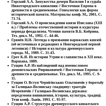
Горский А.А. Замужества дочери Василия I и судьба
Нижегородского княжения // Восточная Европа в
древности и средневековье. Генеалогия как форма
исторической памяти. Материалы конф. М„ 2001, С.
71-74.
Горский А.А. О происхождении князя Изяслава (XIII
в.) // Проблемы отечественной истории и кудкгуры
периода феодализма. Чтения памяти В.Б. Кобрина.
Тез. докл. М., 1992. С. 44-46.
Грянёв Н.Н. Легенда о призвании варяжских князей
(об источниках и редакциях в Новгородской первой
летописи) // История и культура древнерусского
города. М., 1989. С. 31-43.
Грот К.Я. Из истории Угрии и славянства в XII веке.
Варшава, 1889.
Гущин А.Р. Из наблюдений над именословом
домонгольских Рюриковичей // Восточная Европа: в
древности и средневековье. Тез. докл. М., 1995. С. 9-
11.
Гущин О. Вступ Чернiгiвських Ольговичiв у боротьбу
за Галицько-Волинську спадщину: трагедiя
Игоревичiв // Галицько-Волинська держава:
передумови виникнення, iстория, культура, традицi.
Тези конф. Львiв, 1993. С. 95-97.
Гущин А.Р. Структура древнерусского княжеского