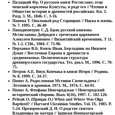
Палацкий Фр. О русском князе Ростиславе, отце
чешской королевы Кунгуты, и роде его // Чтения в
Обществе истории и древностей российских. Кн. 3.
Разд. 3. М., 1846. С. 3-16.
Панова Т. Опальный род Старицких // Наука и жизнь.
№ 7. 1995. С. 46-49
Пападимитриу С.Д. Брак русской княжны
Мстиславны Добродеи с греческим царевичем
Алексеем Комненом // Византийский временник. Т 11.
№ 1-2. СПб., 1904. С 73-98.
Перхавко В.Б. Князь Иван. Берладник на Нижнем
Дунае // Bосточная Европа в древности и
средневековье. Политическая структура
древнерусского государства. Тез. докл. М., 1996. С. 70-
75.
Петров А.Е. Внук Кончака и князя Игоря // Родина.
№ 8. 1999. С. 34-37.
Поппэ А. Родословная Мстиши Свенельдича //
Летописи и хроники. 1973. М., 1974. С. 64-91.
Поппэ А. Феофана Новгородская // Новгородский
исторический сборник. Вып. 6(16), 1997. С. 102-120.
Pritsak О. (Прицак О.) When and Where Was Olga
Baptized? // Harvard Ukrainian Studies. Vol. IX. 1985. P.
5-24. Прозоровский Д. И. О родстве святого
Владимира по матери // Записки Императорской