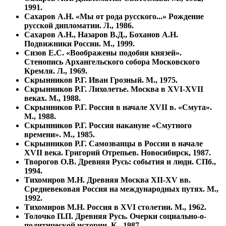
1991.
Сахаров А.Н. «Мы от рода русского...» Рождение
русской дипломатии. Л., 1986.
Сахаров А.Н., Назаров В.Д., Боханов А.Н.
Подвижники России. М., 1999.
Сизов Е.С. «Воображены подобия князей».
Стенопись Архангельского собора Московского
Кремля. Л., 1969.
Скрынников Р.Г. Иван Грозный. М., 1975.
Скрынников Р.Г. Лихолетье. Москва в XVI-XVII
веках. М., 1988.
Скрынников Р.Г. Россия в начале XVII в. «Смута».
М., 1988.
Скрынников Р.Г. Россия накануне «Смутного
времени». М., 1985.
Скрынников Р.Г. Самозванцы в России в начале
XVII века. Григорий Отрепьев. Новосибирск, 1987.
Творогов О.В. Древняя Русь: события и люди. СПб.,
1994.
Тихомиров М.Н. Древняя Москва XII-XV вв.
Средневековая Россия на международных путях. М.,
1992.
Тихомиров М.Н. Россия в XVI столетии. М., 1962.
Толочко П.П. Древняя Русь. Очерки социально-о-
политической истории. К., 1987.