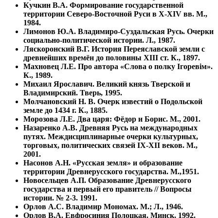
Кучкин В.А. Формирование государственной
территории Северо-Восточной Руси в X-XIV вв. М.,
1984.
Лимонов Ю.А. Владимиро-Суздальская Русь. Очерки
социально-политической истории. Л., 1987.
Ляскоронский В.Г. История Переяславской земли с
древнейших времён до половины XIII ст. К., 1897.
Махновец Л.Е. Про автора «Слова о полку Iгоревiм».
К., 1989.
Михаил Ярославич. Великий князь Тверской и
Владимирский. Тверь, 1995.
Молчановский Н. В. Очерк известий о Подольской
земле до 1434 г. К., 1885.
Морозова Л.Е. Два царя: Фёдор и Борис. М., 2001.
Назаренко А.В. Древняя Русь на международных
путях. Междисциплинарные очерки культурных,
торговых, политических связей IX-XII веков. М.,
2001.
Насонов А.Н. «Русская земля» и образование
территории Древнерусского государства. М.,1951.
Новосельцев А.П. Образование Древнерусского
государства и первый его правитель // Вопросы
истории. № 2-3. 1991.
Орлов А.С. Владимир Мономах. М.; Л., 1946.
Орлов В.А. Евфросиния Полоцкая. Минск, 1992.