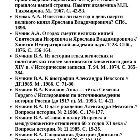
прошлом нашей страны. Памяти академика М.Н.
Тихомирова. М., 1967. С. 42-53.
Кунмк А.А. Известны ли нам год и день смерти
великого князя Ярослава Владимировича? СПб.,
1896.
Куник А.А. О годах смерти великих князей
Святослава Игоревича и Ярослава Владимировича //
Записки Императорской академии наук. Т 28. СПб.,
1876. С. 156-164.
Кучкин В.А. Из истории генеалогических и
политических связей московского княжеского дома в
XIV в. // Исторические записки. Т. 94. М., 1974. С. 365-
384.
Кучкин В.А. К биографии Александра Невского //
ДГ.1985. М., 1986. С. 71-80.
Кучкин В.А. Княгиня Анна — тётка Симеона
Гордого // Исследования по источниковедению
истории России (до 1917 г.). М., 1993. С. 4-11.
Кучкин В.А. О дате рождения Александра Невского //
Вопросы истории. № 2.1986. С. 174-177.
Кучкив В.А. «Слово о полку Игореве» и
междукняжеские отношения 60-х годов XI века //
Вопросы истории. № 11.1985. С. 19-35.
Кучкин В.А. Сподвижник Дмитрия Донского //