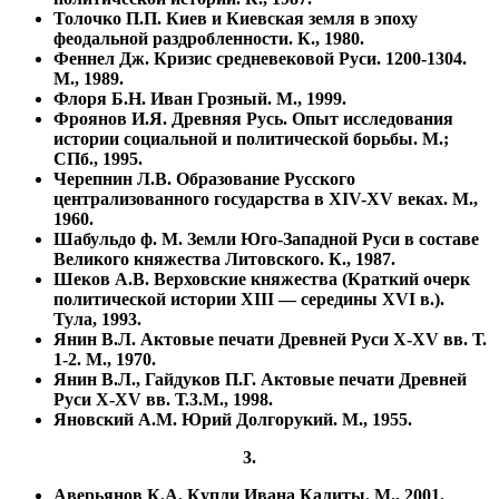
Толочко П.П. Киев и Киевская земля в эпоху
феодальной раздробленности. К., 1980.
Феннел Дж. Кризис средневековой Руси. 1200-1304.
М., 1989.
Флоря Б.Н. Иван Грозный. М., 1999.
Фроянов И.Я. Древняя Русь. Опыт исследования
истории социальной и политической борьбы. М.;
СПб., 1995.
Черепнин Л.В. Образование Русского
централизованного государства в XIV-XV веках. М.,
1960.
Шабульдо ф. М. Земли Юго-Западной Руси в составе
Великого княжества Литовского. К., 1987.
Шеков А.В. Верховские княжества (Краткий очерк
политической истории XIII — середины XVI в.).
Тула, 1993.
Янин В.Л. Актовые печати Древней Руси X-XV вв. Т.
1-2. М., 1970.
Янин В.Л., Гайдуков П.Г. Актовые печати Древней
Руси X-XV вв. Т.3.М., 1998.
Яновский А.М. Юрий Долгорукий. М., 1955.
3.
Аверьянов К.А. Купли Ивана Калиты. М., 2001.