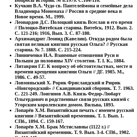
Вопросы истории. № 8.1979. С.104-116.
Кучкин В.А. Чудо св. Пантелеймона и семейные дела
Владимира Мономаха // Россия в средние века и
Новое время. М., 1999.
Леонардов Д.С. Полоцкий князь Всеслав и его время
// Полоцко-Витебская старина. Витебск, 1912. Вып. 2.
С. 121-216; 1916, Вып. 3. С. 87-180.
Архимандрит Леонид (Кавелин). Откуда родом была
святая великая княгиня русская Ольга? // Русская
старина. № 7. 1888. С. 215-224.
Линниченко И.А. Взаимные отношения Руси и
Польши до половины XIV столетия. Т. I. К., 1884.
Литаврин Г.Г. К вопросу об обстоятельствах, месте и
времени крещения княгини Ольги // ДГ. 1985. М.,
1986. С. 49-57.
Ловмяньский X. Рорик Фрисландский и Рюрик
«Новгородский» // Скандинавский сборник. Т. 7. 1963.
С. 221-249. Лонгинов А.В. Князь Федор-Любарт
Ольгердович и родственные связи русских князей с
Угорским королевским домом. Вильна, 1893.
Лопарёв X.М. Византийская печать с именем русской
княгини // Византийский временник. Т. 1. Вып. 1.
СПб., 1894. С. 159-167.
Лопарёв X.М. Брак Мстиславны (1122 г.) //
Византийский временник. Т. 9. Вып. 3-4. СПб., 1902.