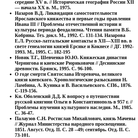
середине XV в. // Историческая география России XII
— начала XX в. М., 1975.
Назаров В.Д. Ликвидация самостоятельности
Ярославского княжества и первые годы правления
Ивана III // Проблемы отечественной истории и
культуры периода феодализма. Чтения памяти В.Б.
Кобрина. Тез. докл. М., 1992. С. 131-134. Назарова
Е.Л. Русско-латгальские контакты в XII—XIII вв. в
свете генеалогии князей Ерсике и Кокнесе // ДГ. 1992-
1993. М., 1995. С. 182-195
Новик Т.Г., Шевченко Ю.Ю. Княжеская династия
Чернигова и киевские Рюриковичи // Деснинские
древности. Брянск, 1995. С. 96-100.
О годе смерти Святослава Игоревича, великого
князя киевского. Хронологические разыскания Н.
Ламбина, А. Куника и В. Васильевского. СПб., 1876.
С-119-156.
Кн. Оболенский Д.Д. К вопросу о путешествии
русской княгини Ольги в Константинополь в 957 г. //
Проблемы изучения культурного наследия. М., 1985.
С. 36-47.
Палаузов С.Н. Ростислав Михайлович, князь Мачевы
// Журнал Министерства народного просвещения.
1851. Август. Отд. II. С. 28 --49; сентябрь. Отд. II. С.
73-101.