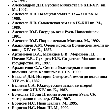
Л., 1991.
Александров Д.Н. Русские княжества в XIII-XIV вв.
М., 1997.
Алексеев Л.В. Полоцкая земля в IX—XIII вв. М.,
1966.
Алексеев Л.В. Смоленская земля в IX-XIII вв. М.,
1980.
Алексеев Ю.Г. Государь всея Руси. Новосибирск,
1991.
Алексеев Ю.Г. Под знаменами Москвы. М., 1992.
Андрияшев А.М. Очерк истории Волынской земли до
конца XIV ст. К., 1887.
Артамонов В.А., Мезекцев Б.В., Морозова Л.Е.,
Пчелов Е.В., Сухарев Ю.В. Создатели Московского
государства. М., 1997.
Архангелов С.А. Святая благоверная княгиня-
инокиня Анна Кашинская. СПб., 1909.
Багалей Д.И. История Северской земли до половины
XIV ст. К., 1882.
Беляева С.А. Южнорусские земли во второй
половине XIII-XIV вв. К., 1982.
Болеслав-Юрий II, князь всей малой Руси: Сб.
материалов и исслед. СПб., 1907.
Борисов И.С. Иван Калига. М., 1995.
Борисов Н.С. Иван III. М., 2000.