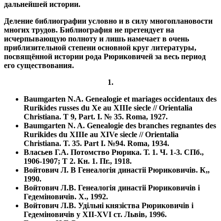
дальнейшей истории.
Деление библиографии условно и в силу многоплановости
многих трудов. Библиография не претендует на
исчерпывающую полноту и лишь намечает в очень
приблизительной степени основной круг литературы,
посвящённой истории рода Рюриковичей за весь период
его существования.
1.
Baumgarten N.A. Genealogie et mariages occidentaux des
Rurikides russes du Хе au XIIIe siecle // Orientalia
Christiana. Т 9, Part. I. № 35. Romа, 1927.
Baumgarten N. A. Genealogie des branches regnantes des
Rurikides du XIIIe au XIVe siecle // Orientalia
Christiana. T. 35. Part I. №94. Roma, 1934.
Власьев Г.А. Потомство Рюрика. Т. 1. Ч. 1-3. СПб.,
1906-1907; Т 2. Кн. 1. Пг., 1918.
Войтович Л. В Генеалогiя династii Рюриковичiв. К,,
1990.
Войтович Л.В. Генеалогiя династii Рюриковичiв i
Гедемiновичiв. X., 1992.
Войтович Л.В. Удiльні князiства Рюриковичiв i
Гедемiновичiв у XII-XVI ст. Львiв, 1996.