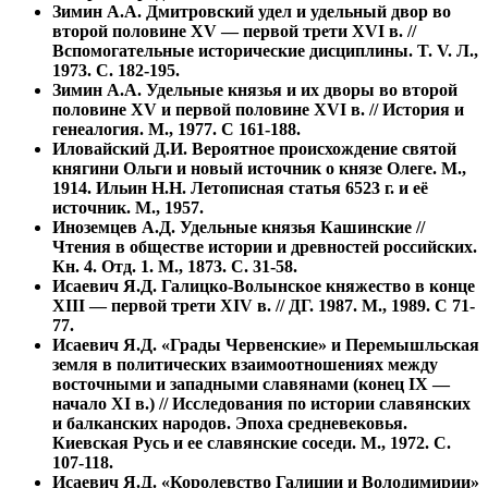
Зимин А.А. Дмитровский удел и удельный двор во
второй половине XV — первой трети XVI в. //
Вспомогательные исторические дисциплины. T. V. Л.,
1973. С. 182-195.
Зимин А.А. Удельные князья и их дворы во второй
половине XV и первой половине XVI в. // История и
генеалогия. М., 1977. С 161-188.
Иловайский Д.И. Вероятное происхождение святой
княгини Ольги и новый источник о князе Олеге. М.,
1914. Ильин Н.Н. Летописная статья 6523 г. и её
источник. М., 1957.
Иноземцев А.Д. Удельные князья Кашинские //
Чтения в обществе истории и древностей российских.
Кн. 4. Отд. 1. М., 1873. С. 31-58.
Исаевич Я.Д. Галицко-Волынское княжество в конце
XIII — первой трети XIV в. // ДГ. 1987. М., 1989. С 71-
77.
Исаевич Я.Д. «Грады Червенские» и Перемышльская
земля в политических взаимоотношениях между
восточными и западными славянами (конец IX —
начало XI в.) // Исследования по истории славянских
и балканских народов. Эпоха средневековья.
Киевская Русь и ее славянские соседи. М., 1972. С.
107-118.
Исаевич Я.Д. «Королевство Галиции и Володимирии»