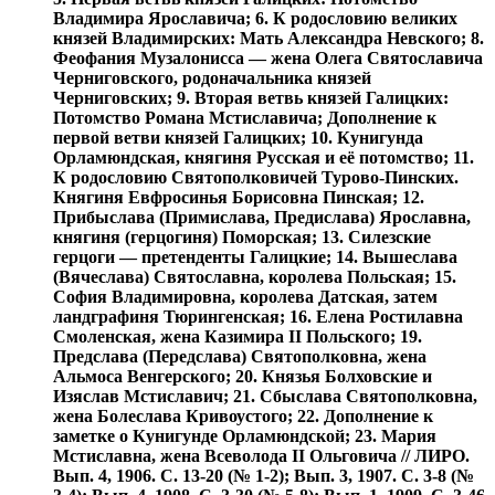
Владимира Ярославича; 6. К родословию великих
князей Владимирских: Мать Александра Невского; 8.
Феофания Музалонисса — жена Олега Святославича
Черниговского, родоначальника князей
Черниговских; 9. Вторая ветвь князей Галицких:
Потомство Романа Мстиславича; Дополнение к
первой ветви князей Галицких; 10. Кунигунда
Орламюндская, княгиня Русская и её потомство; 11.
К родословию Святополковичей Турово-Пинских.
Княгиня Евфросинья Борисовна Пинская; 12.
Прибыслава (Примислава, Предислава) Ярославна,
княгиня (герцогиня) Поморская; 13. Силезские
герцоги — претенденты Галицкие; 14. Вышеслава
(Вячеслава) Святославна, королева Польская; 15.
София Владимировна, королева Датская, затем
ландграфиня Тюрингенская; 16. Елена Ростилавна
Смоленская, жена Казимира II Польского; 19.
Предслава (Передслава) Святополковна, жена
Альмоса Венгерского; 20. Князья Болховские и
Изяслав Мстиславич; 21. Сбыслава Святополковна,
жена Болеслава Кривоустого; 22. Дополнение к
заметке о Кунигунде Орламюндской; 23. Мария
Мстиславна, жена Всеволода II Ольговича // ЛИРО.
Вып. 4, 1906. С. 13-20 (№ 1-2); Вып. 3, 1907. С. 3-8 (№