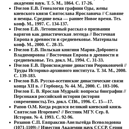
академии наук. Т. 5. М., 1864. С. 17-26.
Пчелов Е.В. Генеалогия графини Оды, жены
киевского князя Святослава Ярославича // Славяне
и немцы. Средние века — раннее Новое время. Тез.
конф. М., 1997. С. 134-137.
Пчелов Е.В. Летописный рассказ о призвании
варягов как династическая легенда // Восточная
Европа в древности и средневековье. Материалы
конф. М., 2000. С. 28-35.
Пчелов Е.В. Польская княгиня Мария-Добронега
Владимировна // Восточная Европа в древности и
средневековье. Тез. докл. М., 1994. С. 31-33.
Пчелов Е.В. Происхождение династии Рюриковичей //
Труды Историко-архивного института. Т. 34. М., 2000.
С. 139-183.
Пчелов В.В. Русско-осетинские династические связи
конца XII в. // Гербовед. № 44. М., 2000. С. 103-106.
Пчелов Е. В. Ярослав Мудрый: вопросы биографии //
Персонажи российской истории (история
современность).Тез. докл. СПб., 1996. С. 15—17.
Рапов О.М. Когда родился великий киевский князь
Святослав Игоревич? // Вестник МГУ. Сер. 8.
История. № 4. 1993. С. 92-96.
Розанов С.П. Евпраксия-Анельгейда Всеволодовна
(1071-1109) // Известия Академии наук СССР. Серия