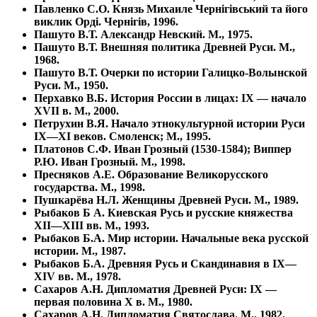
Павленко С.О. Князь Михаиле Чернiгiвський та його
виклик Ордi. Чернігiв, 1996.
Пашуто В.Т. Александр Невский. М., 1975.
Пашуто В.Т. Внешняя политика Древней Руси. М.,
1968.
Пашуто В.Т. Очерки по истории Галицко-Волынской
Руси. М., 1950.
Перхавко В.Б. История России в лицах: IX — начало
XVII в. М., 2000.
Петрухин В.Я. Начало этнокультурной истории Руси
IX—XI веков. Смоленск; М., 1995.
Платонов С.Ф. Иван Грозный (1530-1584); Виппер
Р.Ю. Иван Грозный. М., 1998.
Пресняков А.Е. Образование Великорусского
государства. М., 1998.
Пушкарёва Н.Л. Женщины Древней Руси. М., 1989.
Рыбаков Б А. Киевская Русь и русские княжества
XII—XIII вв. М., 1993.
Рыбаков Б.А. Мир истории. Начальные века русской
истории. М., 1987.
Рыбаков Б.А. Древняя Русь и Скандинавия в IX—
XIV вв. М., 1978.
Сахаров А.Н. Дипломатия Древней Руси: IX —
первая половина Х в. М., 1980.
Сахаров А.Н. Дипломатия Святослава. М., 1982,