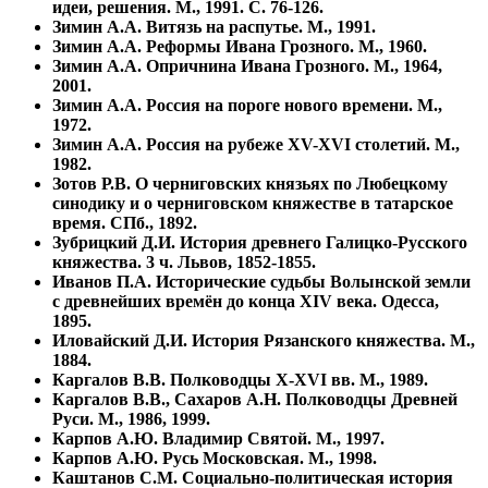
идеи, решения. М., 1991. С. 76-126.
Зимин А.А. Витязь на распутье. М., 1991.
Зимин А.А. Реформы Ивана Грозного. М., 1960.
Зимин А.А. Опричнина Ивана Грозного. М., 1964,
2001.
Зимин А.А. Россия на пороге нового времени. М.,
1972.
Зимин А.А. Россия на рубеже XV-XVI столетий. М.,
1982.
Зотов Р.В. О черниговских князьях по Любецкому
синодику и о черниговском княжестве в татарское
время. СПб., 1892.
Зубрицкий Д.И. История древнего Галицко-Русского
княжества. 3 ч. Львов, 1852-1855.
Иванов П.А. Исторические судьбы Волынской земли
с древнейших времён до конца XIV века. Одесса,
1895.
Иловайский Д.И. История Рязанского княжества. М.,
1884.
Каргалов В.В. Полководцы X-XVI вв. М., 1989.
Каргалов В.В., Сахаров А.Н. Полководцы Древней
Руси. М., 1986, 1999.
Карпов А.Ю. Владимир Святой. М., 1997.
Карпов А.Ю. Русь Московская. М., 1998.
Каштанов С.М. Социально-политическая история