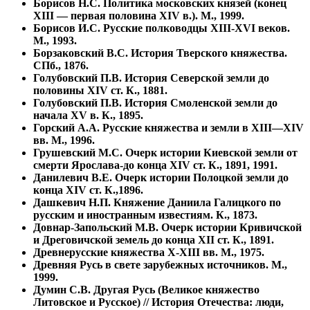
Борисов Н.С. Политика московских князей (конец
XIII — первая половина XIV в.). М., 1999.
Борисов И.С. Русские полководцы ХIII-XVI веков.
М., 1993.
Борзаковский В.С. История Тверского княжества.
СПб., 1876.
Голубовский П.В. История Северской земли до
половины XIV ст. К., 1881.
Голубовский П.В. История Смоленской земли до
начала XV в. К., 1895.
Горский А.А. Русские княжества и земли в XIII—XIV
вв. М., 1996.
Грушевский М.С. Очерк истории Киевской земли от
смерти Ярослава-до конца XIV ст. К., 1891, 1991.
Данилевич В.Е. Очерк истории Полоцкой земли до
конца XIV ст. К.,1896.
Дашкевич Н.П. Княжение Даниила Галицкого по
русским и иност­ранным известиям. К., 1873.
Довнар-Запольский М.В. Очерк истории Кривичской
и Дреговичской земель до конца XII ст. К., 1891.
Древнерусские княжества X-XIII вв. М., 1975.
Древняя Русь в свете зарубежных источников. М.,
1999.
Думин С.В. Другая Русь (Великое княжество
Литовское и Русское) // История Отечества: люди,