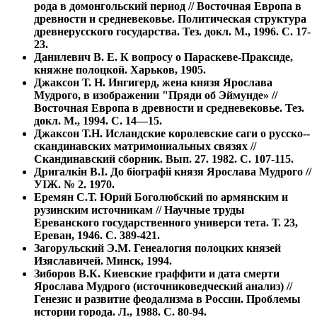
рода в домонгольский период // Восточная Европа в
древности и средневековье. Политическая структура
древнерусского государства. Тез. докл. М., 1996. С. 17-
23.
Данилевич В. Е. К вопросу о Параскеве-Праксиде,
княжне полоцкой. Харьков, 1905.
Джаксон Т. Н. Ингигерд, жена князя Ярослава
Мудрого, в изображении "Пряди об Эймунде» //
Восточная Европа в древности и средневековье. Тез.
докл. М., 1994. С. 14—15.
Джаксон Т.Н. Исландские королевские саги о русско--
скандинавских матримониальных связях //
Скандинавский сборник. Вып. 27. 1982. С. 107-115.
Дригалкiн В.I. До бioграфii князя Ярослава Мудрого //
УIЖ. № 2. 1970.
Еремян С.Т. Юрий Боголюбский по армянским и
рузинским источникам // Научные труды
Ереванского государственного универси тета. Т. 23,
Ереван, 1946. С. 389-421.
Загорульский Э.М. Генеалогия полоцких князей
Изяславичей. Минск, 1994.
Зиборов В.К. Киевские граффити и дата смерти
Ярослава Мудрого (источниковедческий анализ) //
Генезис и развитие феодализма в России. Проблемы
истории города. Л., 1988. С. 80-94.