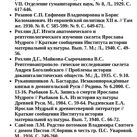
VII. Отделение гуманитарных наук, № 8, Л., 1929. С.
617-646.
Розанов С.П. Евфимия Владимировна и Борис
Коломанович. Из европейской политики XII в. // Там
же. 1930. № 8. С 585-599: № 9. С. 649-671.
Рохлин Д.Г. Итоги анатомического и
рентгенологического изучения скелета Ярослава
Мудрого // Краткие сообщения Института истории
материальной культуры. Вып. 7. М.; Л., 1940. С. 49-
56.
Рохлин Д.Г., Майкова-Сырочанова В.С.
Рентгеноантрополо- гическое исследование скелета
Андрея Боголюбского // Проблемы истории
докапиталистических обществ. М.; Д., 1935. С. 9-10.
Рукавишников А. Бастарды. Незаконнорождённые
князья в домонгольской Руси // Родина. № 6.2000. С.
13-16. Рыбаков Б.А. Запись о смерти Ярослава
Мудрого // Рыбаков Б.А. Из истории культуры
Древней Руси. М., 1984. С. 59-64. Рыдзевская Е.А.
Ярослав Мудрый в древнесеверной литературе //
Краткие сообщения Института истории
материальной культуры. Вып. 7, 1940. С. 66-72.
Савёлов Л.М. Родство потомков Владимира Святого
с домом Пястов //Сборник в честь гр. П.С. Уваровой.
М., 1916. С. 249-260.