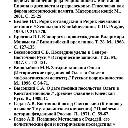
первых поколений рода Рюриковичей // Восточная
Европа в древности и средневековье. Генеалогия как
форма исторической памяти. Материалы конф: М„
2001. С. 25-29.
Беляев Н.Т. Рорик ютландский и Рюрик начальной
летописи // Seminarium Kondakovianum. Т. III. Prague,
1929. P. 215-270.
Брюсова В.Г. К вопросу о происхождении Владимира
Мономаха // Византийский временник. Т. 28. М., 1968.
С. 127-135.
Веселовский С.Б. Последние уделы в Северо-
Восточной Руси // Исторические записки. Т 22. М.,
1947. С. 113-121.
Виролайнен М.Н. Загадки княгини Ольги
(Исторические предания об Олеге и Ольге в
мифологическом аспекте) // Русское подвижничество.
М., 1996. С 64-71.
Высоцкий С.А. О дате поездки посольства Ольги в
Константинополь // Древние славяне и Киевская
Русь. К., 1989. С.
Гадло А.В. Восточный поход Святослава (К вопросу
о начале Тмутараканского княжения) // Проблемы
истории феодальной России. Л., 1971. С. 59-67.
Гадло А.В. Поединок Мстислава с Редедёй, его
политический фон и исторические последствия //