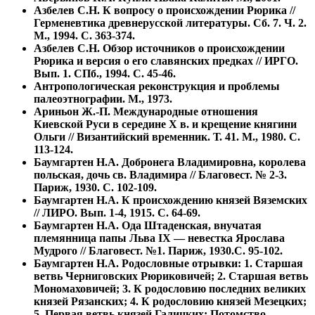
Азбелев С.Н. К вопросу о происхождении Рюрика //
Герменевтика древнерусской литературы. Сб. 7. Ч. 2.
М., 1994. С. 363-374.
Азбелев С.Н. Обзор источников о происхождении
Рюрика и версия о его славянских предках // ИРГО.
Вып. 1. СПб., 1994. С. 45-46.
Антропологическая реконструкция и проблемы
палеоэтнографии. М., 1973.
Ариньон Ж.-П. Международные отношения
Киевской Руси в середине Х в. и крещение княгини
Ольги // Византийский временник. Т. 41. М., 1980. С.
113-124.
Баумгартен Н.А. Добронега Владимировна, королева
польская, дочь св. Владимира // Благовест. № 2-3.
Париж, 1930. С. 102-109.
Баумгартен Н.А. К происхождению князей Вяземских
// ЛИРО. Вып. 1-4, 1915. С. 64-69.
Баумгартен Н.А. Ода Штаденская, внучатая
племянница папы Льва IX — невестка Ярослава
Мудрого // Благовест. №1. Париж, 1930.С. 95-102.
Баумгартен Н.А. Родословные отрывки: 1. Старшая
ветвь Черниговских Рюриковичей; 2. Старшая ветвь
Мономаховичей; 3. К родословию последних великих
князей Рязанских; 4. К родословию князей Мезецких;
5. Первая ветвь князей Галицких: Потомство