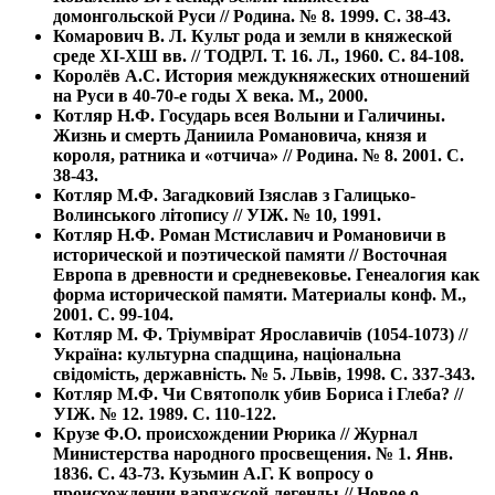
домонгольской Руси // Родина. № 8. 1999. С. 38-43.
Комарович В. Л. Культ рода и земли в княжеской
среде ХI-ХШ вв. // ТОДРЛ. Т. 16. Л., 1960. С. 84-108.
Королёв А.С. История междукняжеских отношений
на Руси в 40-70-е годы Х века. М., 2000.
Котляр Н.Ф. Государь всея Волыни и Галичины.
Жизнь и смерть Даниила Романовича, князя и
короля, ратника и «отчича» // Родина. № 8. 2001. С.
38-43.
Котляр М.Ф. Загадковий Iзяслав з Галицько-
Волинського лiтопису // УIЖ. № 10, 1991.
Котляр Н.Ф. Роман Мстиславич и Романовичи в
исторической и поэтической памяти // Восточная
Европа в древности и средневековье. Генеалогия как
форма исторической памяти. Материалы конф. М.,
2001. С. 99-104.
Котляр М. Ф. Трiумвiрат Ярославичiв (1054-1073) //
Україна: культурна спадщина, нацiональна
свiдомiсть, державнiсть. № 5. Львiв, 1998. С. 337-343.
Котляр М.Ф. Чи Святополк убив Бориса i Глеба? //
УIЖ. № 12. 1989. С. 110-122.
Крузе Ф.О. происхождении Рюрика // Журнал
Министерства народного просвещения. № 1. Янв.
1836. С. 43-73. Кузьмин А.Г. К вопросу о
происхождении варяжской легенды // Новое о