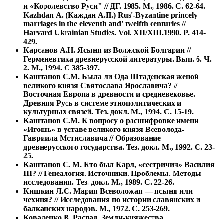
и «Королевство Руси" // ДГ. 1985. М., 1986. С. 62-64.
Kazhdan А. (Каждан А.П.) Rus'-Byzantine princely
marriages in the eleventh and' twelfth centuries //
Harvard Ukrainian Studies. Vol. XII/XIII.1990. P. 414-
429.
Карсанов А.Н. Ясыня из Волжской Болгарии //
Герменевтика древнерусской литературы. Вып. 6. Ч.
2. М., 1994. С 385-397.
Каштанов С.М. Была ли Ода Штаденская женой
великого князя Святослава Ярославича? //
Восточная Европа в древности и средневековье.
Древняя Русь в системе этнополитических и
культурных связей. Тез. докл. М., 1994. С. 15-19.
Каштанов С.М. К вопросу о расшифровке имени
«Игошь» в уставе великого князя Всеволода-
Гавриила Мстиславича // Образование
древнерусского государства. Тез. докл. М., 1992. С. 23-
25.
Каштанов С. М. Кто был Карл, «сестричич» Василия
III? // Генеалогия. Источники. Проблемы. Методы
исследования. Тез. докл. М., 1989. С. 22-26.
Кишкин Л.С. Мария Всеволожая — ясыня или
чехиня? // Исследования по истории славянских и
балканских народов. М., 1972. С. 253-269.
Коваленко В. Распад. Земли-княжества