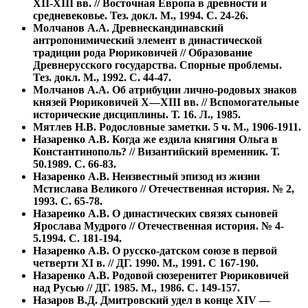
XII-ХIII вв. // Восточная Европа в древности и
средневековье. Тез. докл. М., 1994. С. 24-26.
Молчанов А.А. Древнескандинавский
антропонимический элемент в династической
традиции рода Рюриковичей // Образование
Древнерусского государства. Спорные проблемы.
Тез. докл. М., 1992. С. 44-47.
Молчанов А.А. Об атрибуции лично-родовых знаков
князей Рюриковичей X—XIII вв. // Вспомогательные
исторические дисциплины. Т. 16. Л., 1985.
Мятлев Н.В. Родословные заметки. 5 ч. М., 1906-1911.
Назаренко А.В. Когда же ездила княгиня Ольга в
Константинополь? // Византийский временник. Т.
50.1989. С. 66-83.
Назаренко А.В. Неизвестный эпизод из жизни
Мстислава Великого // Отечественная история. № 2,
1993. С. 65-78.
Назареико А.В. О династических связях сыновей
Ярослава Мудрого // Отечественная история. № 4-
5.1994. С. 181-194.
Назаренко А.В. О русско-датском союзе в первой
четверти XI в. // ДГ. 1990. М., 1991. С 167-190.
Назаренко А.В. Родовой сюзеренитет Рюриковичей
над Русью // ДГ. 1985. М., 1986. С. 149-157.
Назаров В.Д. Дмитровский удел в конце XIV —