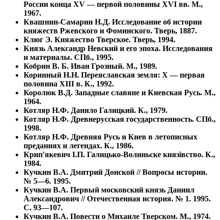
России конца XV — первой половины XVI вв. М.,
1967.
Квашнин-Самарин Н.Д. Исследование об истории
княжеств Ржевского и Фоминского. Тверь, 1887.
Клюг Э. Княжество Тверское. Тверь, 1994.
Князь Александр Невский и его эпоха. Исследования
и материалы. СПб., 1995.
Кобрин В. Б. Иван Грозный. М., 1989.
Коринный Н.Н. Переяславская земля: Х — первая
половина XIII в. К., 1992.
Королюк В.Д. Западные славяне и Киевская Русь. М.,
1964.
Котляр Н.Ф. Данило Галицкий. К., 1979.
Котляр Н.Ф. Древнерусская государственность. СПб.,
1998.
Котляр Н.Ф. Древняя Русь и Киев в летописных
преданиях и легендах. К., 1986.
Крип'якевич I.П. Галицько-Волиньске князiвство. К.,
1984.
Кучкин В.А. Дмитрий Донской // Вопросы истории.
№ 5—6. 1995.
Кучкин В.А. Первый московский князь Даниил
Александрович // Отечественная история. № 1. 1995.
С. 93—107.
Кучкин В.А. Повести о Михаиле Тверском. М., 1974.