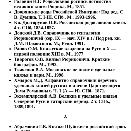
Головин Н.Г. Родословная роспись потомства
великого князя Рюрика. М., 1851.
Дворянские роды Российской Империи / Под ред. С.
В, Думииа. Т. I-III. СПб., М., 1993-1996.
Ки. Долгоруков П.В. Российская родословная книга.
4 т. СПб, 1854-1857.
Донской Д.В. Справочник по генеалогии
Рюриковичей (сер. IX — нач. XIV в.) / Под ред. кн.
Д.М. Шаховского. М.; Ренн. 1991.
Рапов О.М. Княжеские владения на Руси в Х —
первой половине XIII в. М„ 1977.
Творогов О.В. Князья Рюриковичи. Краткие
биографии. М., 1992.
Ткаченко В.А. Московские великие и удельные
князья и цари. М., 1998.
Хмыров М.Д. Алфавитно-справочный перечень
удельных князей русских и членов Царствующего
Дома Романовых. Ч. 1 (А — И). СПб., 1871.
Экземплярский А.В. Великие и удельные князья
Северной Руси в татарский период. 2 т. СПб.,
1889,1891.
2.
Абрамович Г.В. Князья Шуйские и российский трон.