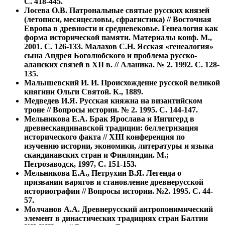
С. 418-445.
Лосева О.В. Патрональные святые русских князей
(летописи, месяцесловы, сфрагистика) // Восточная
Европа в древности и средневековье. Генеалогия как
форма исторической памяти. Материалы конф. М.,
2001. С. 126-133. Малахов С.Н. Ясская «генеалогия»
сына Андрея Боголюбского и проблема русско-
аланских связей в XII в. // Аланика. № 2. 1992. С. 128-
135.
Малышевский И. И. Происхождение русской великой
княгини Ольги Святой. К., 1889.
Медведев И.Я. Русская княжна на византийском
троне // Вопросы истории. № 2. 1995. С. 144-147.
Мельникова Е.А. Брак Ярослава и Ингигерд в
древнескандинавской традиции: беллетризация
исторического факта // XIII конференция по
изучению истории, экономики, литературы и языка
скандинавских стран и Финляндии. М.;
Петрозаводск, 1997, С. 151-153.
Мельникова Е.А., Петрухин В.Я. Легенда о
призвании варягов и становление древнерусской
историографии // Вопросы истории. №2. 1995. С. 44-
57.
Молчанов А.А. Древнерусский антропонимический
элемент в династических традициях стран Балтии